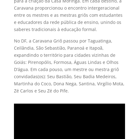
para a criação da Casa Moringa. Em cada destino, a
Caravana proporcionou o encontro intergeracional
entre os mestres e as mestras griôs com estudantes
e educadores da rede pública de ensino, unindo os
saberes tradicionais à educação formal.
No DF, a Caravana Griô passou por Taguatinga,
Ceilândia, São Sebastião, Paranoá e Itapoã,
expandindo o território para cidades vizinhas de
Goiás: Pirenopólis, Formosa, Águas Lindas e Olhos
D’água. Em cada pouso, um mestre ou mestra griô
convidadas(os): Seu Bastião, Seu Badia Medeiros,
Martinha do Coco, Dona Nega, Santina, Virgílio Mota,
Zé Carlos e Seu Zé do Pife.