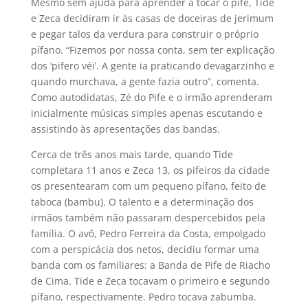
Mesmo sem ajuda para aprender a tocar o pife, Tide
e Zeca decidiram ir às casas de doceiras de jerimum
e pegar talos da verdura para construir o próprio
pífano. “Fizemos por nossa conta, sem ter explicação
dos ‘pifero véi’. A gente ia praticando devagarzinho e
quando murchava, a gente fazia outro”, comenta.
Como autodidatas, Zé do Pife e o irmão aprenderam
inicialmente músicas simples apenas escutando e
assistindo às apresentações das bandas.
Cerca de três anos mais tarde, quando Tide
completara 11 anos e Zeca 13, os pifeiros da cidade
os presentearam com um pequeno pífano, feito de
taboca (bambu). O talento e a determinação dos
irmãos também não passaram despercebidos pela
família. O avô, Pedro Ferreira da Costa, empolgado
com a perspicácia dos netos, decidiu formar uma
banda com os familiares: a Banda de Pife de Riacho
de Cima. Tide e Zeca tocavam o primeiro e segundo
pífano, respectivamente. Pedro tocava zabumba.