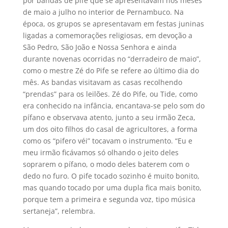
por bandas de pife que se apresentavam nos meses
de maio a julho no interior de Pernambuco. Na
época, os grupos se apresentavam em festas juninas
ligadas a comemorações religiosas, em devoção a
São Pedro, São João e Nossa Senhora e ainda
durante novenas ocorridas no “derradeiro de maio”,
como o mestre Zé do Pife se refere ao último dia do
mês. As bandas visitavam as casas recolhendo
“prendas” para os leilões. Zé do Pife, ou Tide, como
era conhecido na infância, encantava-se pelo som do
pífano e observava atento, junto a seu irmão Zeca,
um dos oito filhos do casal de agricultores, a forma
como os “pifero véi” tocavam o instrumento. “Eu e
meu irmão ficávamos só olhando o jeito deles
soprarem o pífano, o modo deles baterem com o
dedo no furo. O pife tocado sozinho é muito bonito,
mas quando tocado por uma dupla fica mais bonito,
porque tem a primeira e segunda voz, tipo música
sertaneja”, relembra.